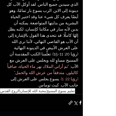
الذي سيدين جميع الناس. لقد أوكل الآب كل 
دينونة إلى الابن. الرب يسوع بار تمامًا، وهو 
أيضًا يعرف كل شيء عنا وقد اختبر الحياة 
البشرية من بدايتها المتواضعة. يمكنه أن 
يدين لأنه سار في مكاننا كإنسان، لكنه يظل 
إلهًا كاملًا. قد نتحدى هذا القول بالإشارة إلى 
أن الآب هو القاضي النهائي، لأننا نرى الله 
على العرش الأبيض في الدينونة النهائية 
(رؤيا 20: 11-15). تعلّمنا الكتب المقدسة أن 
المسيح مساوٍ لله ويجلس على العرش مع 
الآب: 
”ثم أراني الملاك نهر ماء الحياة، صافياً 
كالبلور، متدفقاً من عرش الله والحمل“ 
(رؤيا 22: 1).
 يسوع يجلس على العرش إلى 
جانب الآب. كيث توماس
تعليم يسوع المسيح
محبة الله للإنسان
الروح القدس