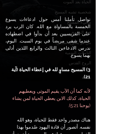
الحياة بعد الموت
شخصية تشبه المسيح
نواصل تأملنا أمس حول ادعاءات يسوع 
مجيء المسيح
الخمسة بالمساواة مع الله. كان الرب يرد 
قوة المسيح
على الفريسيين بعد أن بدأوا في اضطهاده 
عندما شفى مريضاً في يوم السبت. اليوم، 
من هو يسوع المسيح؟
ندرس الادعاءين الثالث والرابع اللذين أدلى 
التأملات اليومية
بهما يسوع.
الروح القدس
3) المسيح مساوٍ لله في إعطاء الحياة (آية 
21).
لأنه كما أن الآب يقيم الموتى ويعطيهم 
الحياة، كذلك الابن يعطي الحياة لمن يشاء 
(يوحنا 5:21).
هناك مصدر واحد فقط للحياة، وهو الله 
نفسه. أتصور أن قادة اليهود صُدموا بهذا 