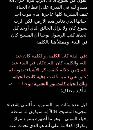
القول من يسوع. ادعى الرب مرة أخرى أنه 
مساوٍ لله في القدرة على إعطاء الحياة. 
تقف البشرية كلها عاجزة أمام موت أحد 
أحبائها الذي يغادر هذه الأرض، لكن الرب 
يسوع كان ولا يزال الخالق الذي أوجد كل 
الحياة. كتب الرسول يوحنا أن المسيح كان 
في البدء، وممثلاً هنا بالكلمة:
في البدء كان الكلمة، والكلمة كان عند 
1
الله، والكلمة كان الله. 
كان في البدء عند 
2
الله. 
من خلاله خُلقت كل الأشياء؛ بدونه لم 
3
يُخلق شيء مما خُلقت. 
فيه كانت الحياة، 
4
وتلك الحياة كانت نور البشرية 
(يوحنا 1: 1-4
، 
التأكيد مضاف).
قبل عدة مئات من السنين، تنبأ النبي إشعياء 
بمجيء المسيح، قائلاً إنه سيكون له سلطة 
إحياء الموتى - وهو ما أظهره يسوع مرارًا 
وتكرارًا كعلامة على أنه هو الذي تحدث عنه 