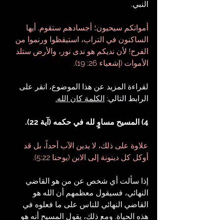
النبي.
أمواتكم سيحيون؛ أجسادهم ستقوم. أيها 
الساكنون في التراب، استيقظوا ورنموا من 
الفرح! لأن نديكم هو ندى نور، والأرض ستلد 
الأموات (إشعياء 26: 19).
لقراءة المزيد عن هذا الموضوع، انقر على 
الرابط التالي: 
الكلمة كان الله.
4) المسيح مساوٍ لله في حكمه (آية 22).
علاوة على ذلك، لا يدين الآب أحداً، بل قد 
أوكل كل دينونة إلى الابن (يوحنا 5:22).
إذا سألت أي شخص عن من هو القاضي 
النهائي، فسيقول معظمهم أن الله هو 
القاضي النهائي للناس على ما فعلوه في 
هذه الحياة. ومع ذلك، يقول المسيح أنه هو 