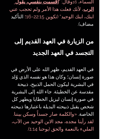
السماء، 
وقال: ”
أقسمت بنفسي، يقول 
16
الرب
، لأنك فعلت هذا الأمر ولم تحجب عني 
ابنك، ابنك الوحيد“ (تكوين 22:15-16؛
 التأكيد 
مضاف).
من الزيارة في العهد القديم إلى 
التجسد في العهد الجديد
في العهد القديم، ظهر الله على الأرض في 
صورة إنسان؛ وكان هذا هو نفسه الذي وُلد 
في البشرية ليكون الحمل الذبيح، ذبيحة 
مقدسة عن الخطيئة. جاء الله إلى البشرية 
في صورة إنسان ليزيل الخطايا ويطهر كل 
شخص يقبل ذبيحته البديلة باعتبارها ذبيحته 
الخاصة.
 «والكلمة صار جسداً وسكن بيننا. 
لقد رأينا مجده، مجد الابن الوحيد من الآب، 
المليء بالنعمة والحق (يوحنا 1:14).