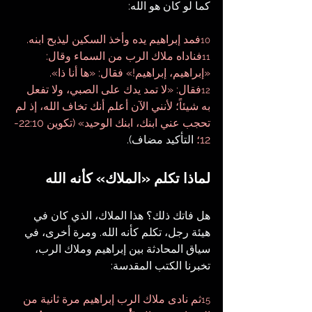
كما لو كان هو الله:
فمد إبراهيم يده وأخذ السكين ليذبح ابنه. 
10
فناداه ملاك الرب من السماء وقال: 
11
«إبراهيم، إبراهيم!» فقال: «ها أنا ذا». 
فقال: «لا تمد يدك على الصبي، ولا تفعل 
12
به شيئاً؛ لأنني الآن أعلم أنك تخاف الله، إذ لم 
تحجب عني ابنك، ابنك الوحيد» (تكوين 22:10-
12؛
 التأكيد مضاف).
لماذا تكلم «الملاك» كأنه الله
هل فاتك ذلك؟ هذا الملاك، الذي كان في 
هيئة رجل، تكلم كأنه الله. ومرة أخرى، في 
سياق المحادثة بين إبراهيم وملاك الرب، 
تخبرنا الكتب المقدسة:
ثم نادى ملاك الرب إبراهيم مرة ثانية من 
15