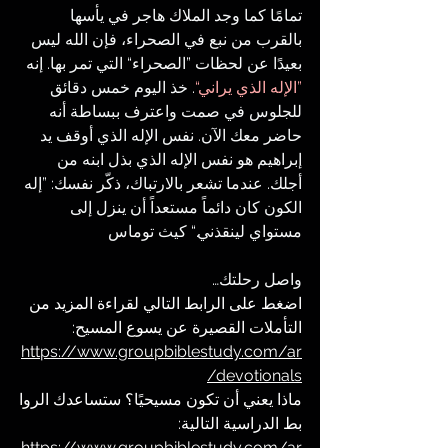
تمامًا كما وجد الملاك هاجر في يأسها 
بالقرب من نبع في الصحراء، فإن الله ليس 
بعيدًا عن لحظات ”الصحراء“ التي تمر بها. إنه 
”الإله الذي يراني“
. خذ اليوم خمس دقائق 
للجلوس في صمت واعترف ببساطة أنه 
حاضر معك الآن. نفس الإله الذي أوقف يد 
إبراهيم هو نفس الإله الذي بذل ابنه من 
أجلك. عندما تشعر بالارتباك، ذكّر نفسك: ”إله 
الكون كان دائماً مستعداً أن ينزل إلى 
مستواي لينقذني.“ كيث توماس
واصل رحلتك…
اضغط على الرابط التالي لقراءة المزيد من 
التأملات القصيرة عن يسوع المسيح:
https://www.groupbiblestudy.com/ar
/devotionals
ماذا يعني أن تكون مسيحيًا؟ ستساعدك الروا
بط الدراسية التالية: 
https://www.groupbiblestudy.com/ar