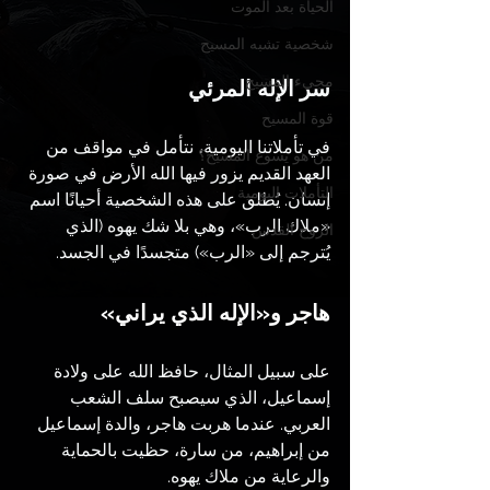
الحياة بعد الموت
شخصية تشبه المسيح
مجيء المسيح
سر الإله المرئي
قوة المسيح
في تأملاتنا اليومية، نتأمل في مواقف من 
من هو يسوع المسيح؟
العهد القديم يزور فيها الله الأرض في صورة 
التأملات اليومية
إنسان. يُطلق على هذه الشخصية أحيانًا اسم 
«ملاك الرب»، وهي بلا شك يهوه (الذي 
الروح القدس
يُترجم إلى «الرب») متجسدًا في الجسد.
هاجر و«الإله الذي يراني»
على سبيل المثال، حافظ الله على ولادة 
إسماعيل، الذي سيصبح سلف الشعب 
العربي. عندما هربت هاجر، والدة إسماعيل 
من إبراهيم، من سارة، حظيت بالحماية 
والرعاية من ملاك يهوه.