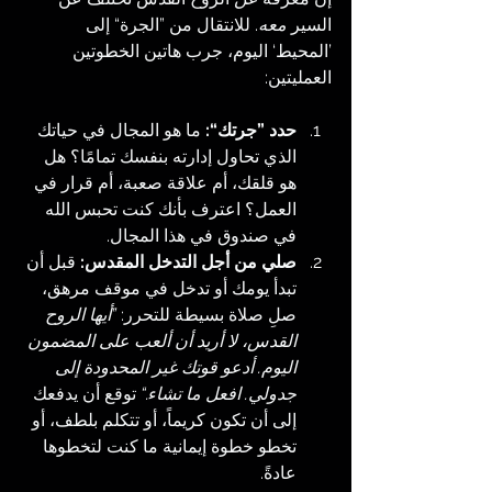
السير 
معه
. للانتقال من ”الجرة“ إلى 
’المحيط‘ اليوم، جرب هاتين الخطوتين 
العمليتين:
حدد ”جرتك“:
 ما هو المجال في حياتك 
الذي تحاول إدارته بنفسك تمامًا؟ هل 
هو قلقك، أم علاقة صعبة، أم قرار في 
العمل؟ اعترف بأنك كنت تحبس الله 
في صندوق في هذا المجال.
صلي من أجل التدخل المقدس:
 قبل أن 
تبدأ يومك أو تدخل في موقف مرهق، 
صلِ صلاة بسيطة للتحرر: 
”أيها الروح 
القدس، لا أريد أن ألعب على المضمون 
اليوم. أدعو قوتك غير المحدودة إلى 
جدولي. افعل ما تشاء.“ 
توقع أن يدفعك 
إلى أن تكون كريماً، أو تتكلم بلطف، أو 
تخطو خطوة إيمانية ما كنت لتخطوها 
عادةً.