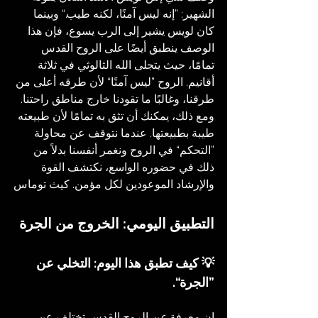
الشهير: ”إنه ليس آمنًا، لكنه طيب.“ وبينما 
كان لويس يشير إلى الرب يسوع، فإن هذا 
الوصف ينطبق أيضًا على الروح القدس 
تمامًا، حيث يتجلى الله الثالوثي في ثلاثة 
أقانيم. الروح ”ليس آمنًا“ لأن طرقه أعلى من 
طرقنا، وغالبًا ما تقودنا خارج مناطق راحتنا. 
ومع ذلك، يمكنك أن تثق به تمامًا لأن طبيعته 
طيبة بطبيعتها. عندما نتوقف عن محاولة 
”التحكم“ في الروح ونغمر أنفسنا بدلاً من 
ذلك في حضوره الواسع، نكتشف القوة 
والإرشاد الموعودين لكل مؤمن. كيث توماس
التطبيق اليومي: الخروج من الجرة
💡 كيف تطبق هذا اليوم: التخلي عن 
”الجرة“.
إن معرفة 
عن
 الروح القدس تختلف عن 