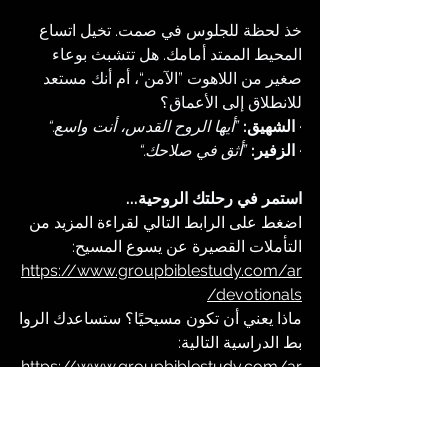
خذ لحظة للجلوس في صمت. تخيل اتساع 
المحيط الممتد أمامك. هل تتشبث بوعاء 
صغير من اللاهوت ”الآمن“، أم أنك مستعد 
للانطلاق إلى الأعماق؟
· 
الشهيق:
”أيها الروح القدس، أنت واسع.“
· 
الزفير:
”أثق في صلاحك.“
استمر في رحلتك الروحية...
اضغط على الرابط التالي لقراءة المزيد من 
التأملات القصيرة عن يسوع المسيح:
https://www.groupbiblestudy.com/ar
/devotionals
ماذا يعني أن تكون مسيحيًا؟ ستساعدك الروا
بط الدراسية التالية: 
https://www.groupbiblestudy.com/ar
abic-studies
تعليم يسوع المسيح
الروح القدس
الحياة بعد الموت