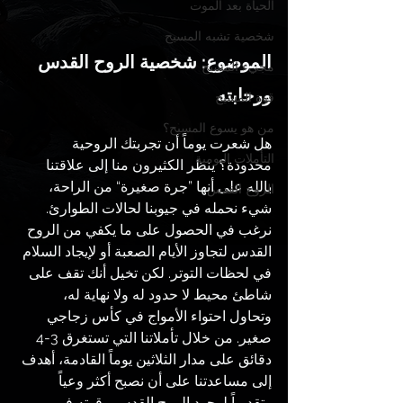
الحياة بعد الموت
شخصية تشبه المسيح
الموضوع:
شخصية الروح القدس 
مجيء المسيح
ورحابته
قوة المسيح
من هو يسوع المسيح؟
هل شعرت يوماً أن تجربتك الروحية 
التأملات اليومية
محدودة؟ ينظر الكثيرون منا إلى علاقتنا 
بالله على أنها ”جرة صغيرة“ من الراحة، 
الروح القدس
شيء نحمله في جيوبنا لحالات الطوارئ. 
نرغب في الحصول على ما يكفي من الروح 
القدس لتجاوز الأيام الصعبة أو لإيجاد السلام 
في لحظات التوتر. لكن تخيل أنك تقف على 
شاطئ محيط لا حدود له ولا نهاية له، 
وتحاول احتواء الأمواج في كأس زجاجي 
صغير. من خلال تأملاتنا التي تستغرق 3-4 
دقائق على مدار الثلاثين يوماً القادمة، أهدف 
إلى مساعدتنا على أن نصبح أكثر وعياً 
وتقديراً لوجود الروح القدس وقوته في 