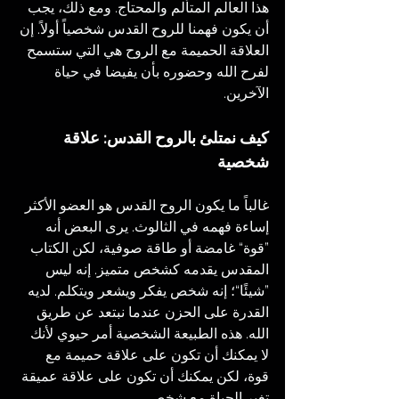
هذا العالم المتألم والمحتاج. ومع ذلك، يجب 
أن يكون فهمنا للروح القدس شخصياً أولاً. إن 
العلاقة الحميمة مع الروح هي التي ستسمح 
لفرح الله وحضوره بأن يفيضا في حياة 
الآخرين.
كيف نمتلئ بالروح القدس: علاقة 
شخصية
غالباً ما يكون الروح القدس هو العضو الأكثر 
إساءة فهمه في الثالوث. يرى البعض أنه 
”قوة“ غامضة أو طاقة صوفية، لكن الكتاب 
المقدس يقدمه كشخص متميز. إنه ليس 
”شيئًا“؛ إنه شخص يفكر ويشعر ويتكلم. لديه 
القدرة على الحزن عندما نبتعد عن طريق 
الله. هذه الطبيعة الشخصية أمر حيوي لأنك 
لا يمكنك أن تكون على علاقة حميمة مع 
قوة، لكن يمكنك أن تكون على علاقة عميقة 
تغير الحياة مع شخص.