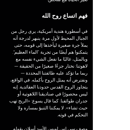
فهم اتساع روح الله
في أسطورة هندية أمريكية، يرى رجل من 
الجبال المحيط لأول مرة. ينبهر لدرجة أنه 
يملأ جرة صغيرة ليأخذها إلى قومه، حتى 
يتمكنوا هم أيضًا من تجربة ”الماء العظيم“. 
وبالمثل، غالبًا ما نفعل الشيء نفسه مع 
لاهوتنا: نختار جزءًا صغيرًا من الحقيقة — 
ربما ما تؤكد عليه طائفتنا المحددة — 
ونفترض أنه يمثل الروح بأكمله. في الواقع، 
يتجاوز الروح القدس حدودنا العقائدية. إنه 
ليس محصورًا في صناديقنا اللاهوتية أو 
جدران طوائفنا. كما قال يسوع: «الريح تهب 
حيث تشاء». لا يمكننا التنبؤ بمساره ولا 
التحكم في قوته.
وصف سي إس لويس الأسد أسلان بقوله 