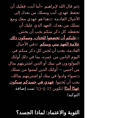
ثم قال الله لإبراهيم: «أما أنت، فعليك أن 
9
تحفظ عهدي، أنت ونسلك من بعدك إلى 
الأجيال القادمة. 
هذا هو عهدي معك ومع 
10
نسلك من بعدك، العهد الذي عليك أن 
تحفظه: كل ذكر منكم يجب أن يختتن.
عليكم أن تخضعوا للختان، وسيكون ذلك 
11
علامة العهد بيني وبينكم
. 
في الأجيال 
12
القادمة، يجب أن يُختن كل ذكر منكم في 
اليوم الثامن من عمره، بما في ذلك أولئك 
المولودون في بيتك أو الذين اشتريتهم بمال 
من أجنبي — أولئك الذين ليسوا من نسلك. 
سواء ولدوا في بيتك أو اشتريتهم بمالك، 
13
يجب أن يُختنوا. 
عهدي في جسدكم سيكون 
عهدًا أبديًا
 (تكوين 17: 9-13؛
 تمت إضافة 
التوكيد).
التوبة والاعتماد: لماذا الجسد؟