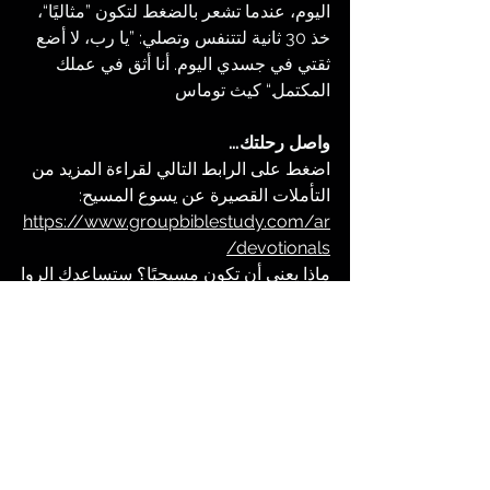
اليوم، عندما تشعر بالضغط لتكون ”مثاليًا“، 
خذ 30 ثانية لتتنفس وتصلي: ”يا رب، لا أضع 
ثقتي في جسدي اليوم. أنا أثق في عملك 
المكتمل.“ كيث توماس
واصل رحلتك…
اضغط على الرابط التالي لقراءة المزيد من 
التأملات القصيرة عن يسوع المسيح:
https://www.groupbiblestudy.com/ar
/devotionals
ماذا يعني أن تكون مسيحيًا؟ ستساعدك الروا
بط الدراسية التالية: 
https://www.groupbiblestudy.com/ar
abic-studies
R. Kent Hughes, 
Genesis, Beginning 
[1]
and Blessing
. Published by Crossway, 
Page 248.
الروح القدس
الإيمان بالله
الحياة بعد الموت
التأملات اليومية