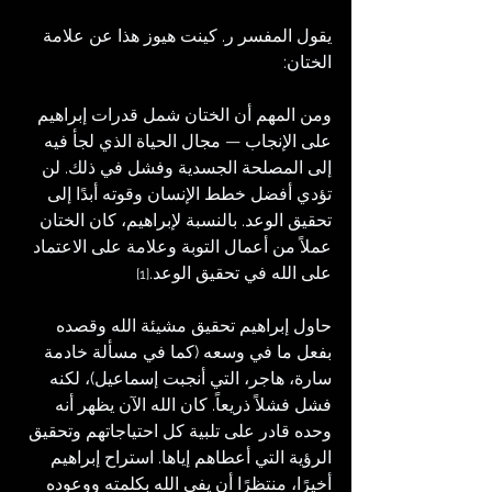
يقول المفسر ر. كينت هيوز هذا عن علامة 
الختان:
ومن المهم أن الختان شمل قدرات إبراهيم 
على الإنجاب — مجال الحياة الذي لجأ فيه 
إلى المصلحة الجسدية وفشل في ذلك. لن 
تؤدي أفضل خطط الإنسان وقوته أبدًا إلى 
تحقيق الوعد. بالنسبة لإبراهيم، كان الختان 
عملاً من أعمال التوبة وعلامة على الاعتماد 
على الله في تحقيق الوعد.
[1]
حاول إبراهيم تحقيق مشيئة الله وقصده 
بفعل ما في وسعه (كما في مسألة خادمة 
سارة، هاجر، التي أنجبت إسماعيل)، لكنه 
فشل فشلاً ذريعاً. كان الله الآن يظهر أنه 
وحده قادر على تلبية كل احتياجاتهم وتحقيق 
الرؤية التي أعطاهم إياها. استراح إبراهيم 
أخيرًا، منتظرًا أن يفي الله بكلمته ووعوده 