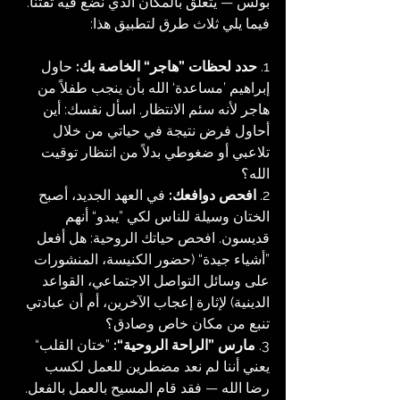
بولس — يتعلق بالمكان الذي نضع فيه ثقتنا. 
فيما يلي ثلاث طرق لتطبيق هذا:
1. 
حدد لحظات ”هاجر“ الخاصة بك:
 حاول 
إبراهيم ’مساعدة‘ الله بأن ينجب طفلاً من 
هاجر لأنه سئم الانتظار. اسأل نفسك: أين 
أحاول فرض نتيجة في حياتي من خلال 
تلاعبي أو ضغوطي بدلاً من انتظار توقيت 
الله؟
2. 
افحص دوافعك: 
في العهد الجديد، أصبح 
الختان وسيلة للناس لكي ”يبدو“ أنهم 
قديسون. افحص حياتك الروحية: هل أفعل 
”أشياء جيدة“ (حضور الكنيسة، المنشورات 
على وسائل التواصل الاجتماعي، القواعد 
الدينية) لإثارة إعجاب الآخرين، أم أن عبادتي 
تنبع من مكان خاص وصادق؟
3. 
مارس ”الراحة الروحية“:
 ”ختان القلب“ 
يعني أننا لم نعد مضطرين للعمل لكسب 
رضا الله — فقد قام المسيح بالعمل بالفعل. 