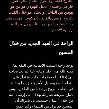
الخارج فقط، ولا يكون الختان مجرد أمر 
خارجي وجسدي. 
بل اليهودي هو من هو 
29
يهودي من الداخل؛ والختان هو ختان القلب
، 
بالروح، وليس بالقانون المكتوب. فمديح مثل 
هذا الشخص ليس من الناس، بل من الله 
(رومية 2:28-29).
الراحة في العهد الجديد من خلال 
المسيح
توجد راحة السبت الإيمانية في الثقة بما 
فعله الله من أجلنا ونيابة عنا. لم نعد بحاجة 
إلى إقناع الله بعلامات خارجية تدل على 
التزامنا بطريقه. بل الأمر يتعلق بما يحدث 
في القلب. الروح يرشدنا من الداخل، ليس 
باتباع شريعة صارمة تهدف إلى إرضاء الله 
من خلال أعمال جسدية، بل بإدراك أن 
المسيح قد نزل من السماء وأتم جميع 