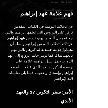
الحياة بعد الموت
شخصية تشبه المسيح
فهم علامة عهد إبراهيم
مجيء المسيح
في تأملاتنا اليومية في الكتاب المقدس، 
قوة المسيح
نركز على الدروس التي تعلمها إبراهيم والتي 
من هو يسوع المسيح؟
جعلته رجل الله. واليوم، ندرس 
عهد إبراهيم
التأملات اليومية
عن كثب. طلب الله من إبراهيم ونسله أن 
يحملوا علامة جسدية لتذكيرهم بالتزامهم 
الروح القدس
بالعهد. تمامًا كما يرمز خاتم الزواج إلى عهد 
الزواج، حمل نسل إبراهيم علامة على 
جسده لتذكيره بالعهد الذي قطعه الله مع 
إبراهيم وإسحاق ويعقوب. فيما يلي تعليمات 
الله لإبراهيم:
الأمر: سفر التكوين 17 والعهد 
الأبدي