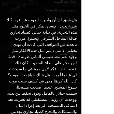
الحياة بعد الموت
شخصية تشبه المسيح
مجيء المسيح
هل سبق لك أن واجهت الموت عن قرب؟ لا 
شيء يجعل الإنسان يفكر في الخلود مثل 
قوة المسيح
هذه التجربة. في بداية حياتي كصياد تجاري 
من هو يسوع المسيح؟
قبالة الساحل الشرقي لإنجلترا، مررت 
بالعديد من المواقف التي كادت أن تودي 
التأملات اليومية
بحياتي. لا شيء يثير مثل هذه الأفكار مثل 
الروح القدس
وجود لغم مغناطيسي ألماني طوله 12 قدمًا 
لم ينفجر على سطح السفينة! كان ذلك 
عندما بدأت أفكر لأول مرة في ما سيحدث 
لي عندما أموت. هل هناك حياة بعد الموت؟ 
كان الله كريمًا معي في كشف سبب موت 
يسوع المسيح. عندما أصبحت مسيحيًا، 
سلمت حياتي بالكامل ودون تحفظ بين يديه، 
ووجدت أن رؤيتي لمستقبلي قد تغيرت. بعد 
اعتناقي المسيحية، لم يعد إغراء المال 
والممتلكات والنجاح كصياد تجاري يجذبني. 