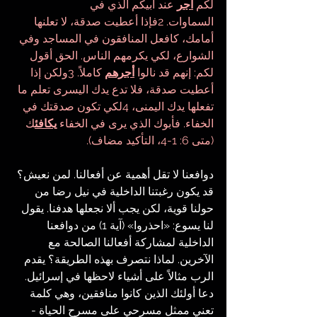
لكم 
أجر
 عند أبيكم الذي في 
السماوات. 2فإذا أعطيت صدقة، لا تعلنها 
أمامك، كافعل المنافقون في المساجد وفي 
الشوارع، لكي يكرمهم الناس. الحق أقول 
لكم: إنهم قد نالوا 
أجرهم
 كاملاً. 3ولكن إذا 
أعطيت صدقة، فلا تدع يدك اليسرى تعلم ما 
تفعلها يدك اليمنى، 4لكي تكون صدقتك في 
الخفاء. فأبوك الذي يرى في الخفاء 
يكافئ
ك 
(متى 6: 1-4، التأكيد مضاف).
دوافعنا لا تقل أهمية عن أفعالنا. لمن نعيش؟ 
قد يكون رغبتنا الداخلية في نيل رضا من 
حولنا قوية، لكن يجب ألا نجعلها هدفنا. يقول 
لنا يسوع: «احذروا» (آية 1) من دوافعنا 
الداخلية لمشاركة أفعالنا الصالحة مع 
الآخرين. لماذا نتصرف بهذه الطريقة؟ يقدم 
الرب مثالاً على أشياء لاحظها في إسرائيل. 
دعا أولئك الذين كانوا منافقين، وهي كلمة 
تعني ممثل مسرحي على مسرح الحياة - 