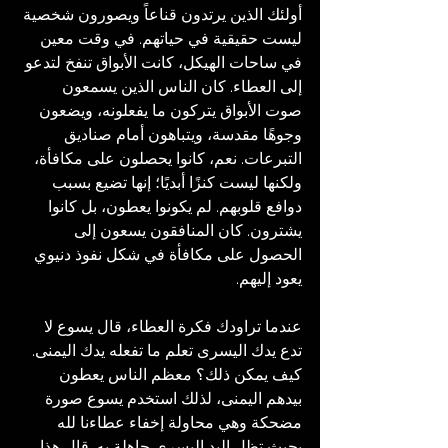
أولئك الذين يرتدون قناعاً ويصورون شخصية 
ليست حقيقية في حياتهم. في وقت معين 
في ساحات الهيكل، كانت الأبواق تنفخ لتدعو 
إلى العطاء. كان الناس الذين يسمعون 
صوت الأبواق يتركون ما يفعلونه، ويضعون 
وجوهًا مقدسة، ويتباهون أمام صناديق 
التبرعات. نعم، كانوا يحصلون على مكافأة، 
ولكنها ليست كنزًا أبديًا؛ إنها تضيع بسبب 
دوافع قلوبهم. لم يكونوا يعطون، بل كانوا 
يشترون. كان المنافقون يسعون إلى 
الحصول على مكافأة في شكل نفوذ دنيوي 
يعود إليهم.
عندما تراودك فكرة العطاء، قال يسوع لا 
تدع يدك اليسرى تعلم ما تفعله يدك اليمنى. 
كيف يمكن ذلك؟ معظم الناس يعطون 
بيدهم اليمنى، لذلك استخدم يسوع صورة 
مضحكة وهي محاولة إخفاء عطاءنا لله 
بحيث تظل اليد اليسرى جاهلة به. قال هذا 