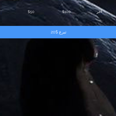
آخر
$100
$50
تبرع $20