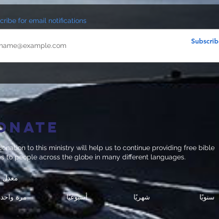
ribe for email notifications
Subscrib
onate
onation to this ministry will help us to continue providing free bible
es to people across the globe in many different languages.
معدل ا
سنويًا
شهريًا
أسبوعيًا
مرة واحدة