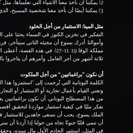
2) يمكننا أن نأخذ معنا الأشياء التي تعلمناها، مثل كلمة الله، المطبوعة في قلوبنا.
3) يمكننا أيضًا أن نأخذ معنا شخصية المسيح، الذي حولنا إليه الروح القدس.
مثل المينا: الاستثمار من أجل الخلود
التفكير في تخزين الكنوز في السماء يحثنا على الت
وأموالنا. أدرك يسوع أن مجيئه الثاني سيتأخر، ف
مملكة (لوقا 19: 11-27). في هذه 
ثلاثة أشهر من أجر العامل. وأمرهم أن يتاجروا بال
أن نكون ”براغماتيين“ من أجل الملكوت
الكلمة اليونانية التي تُرجمت إلى ”استثمروا هذا المال“ (NIV) أو ’احتلوا‘ 
وتعني القيام بأعمال تجارية أو الاستثمار أو الت
من هذا المصطلح اليوناني. أن نكون براغماتيين ي
نفكر مليًا في كيفية استثمار مواردنا لتحقيق أقص
الملك يسوع، يجب أن نسعى جاهدين للاستثمار في 
في المثل، استثمر الخادم الأول مال سيده، وحقق عا