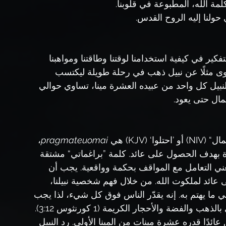
فكير في كيفية استخدامنا لوقتنا وطاقتنا ومواهبنا 
روى مثلًا عن نبيل ذهب في رحلة طويلة ليكتسب 
القصة، أعطى النبيل كل واحد من عبيده العشرة مينا، تساوي حوالي 
مال حتى يعود.
(KJV) هي 
pragmateuomai
، 
جارة بهدف الحصول على عائد. كلمة ”براغماتي“ مشتقة 
عني التعامل مع المواقف بحكمة وواقعية. يجب أن 
ى عائد لملكوت الله. من خلال فهم شخصية نبيلنا، 
ما يهتم به. إنه يقدّر الناس فوق كل شيء، لذا يجب 
أن ننمي قلبًا حنونًا تجاه من حولنا إذا أردنا أن نبني بالذهب والفضة والأحجار الكريمة (1 كورنثوس 3:12). 
ئدًا قدره عشرة مينات من المينا الأولى. رد النبيل 