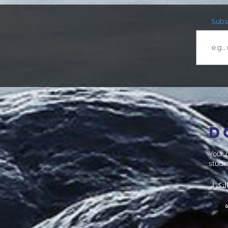
Subsc
D
Your d
studi
لتكرار