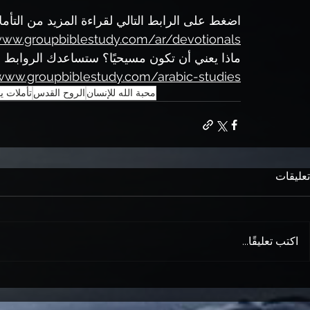
اضغط على الرابط التالي لقراءة المزيد من التأ
www.groupbiblestudy.com/ar/devotionals
ماذا يعني أن تكون مسيحيًا؟ ستساعدك الروابط الد
/www.groupbiblestudy.com/arabic-studies
محبة الله للإنسان
الروح القدس
تأملات ي
تعليقات
اكتب تعليقًا...