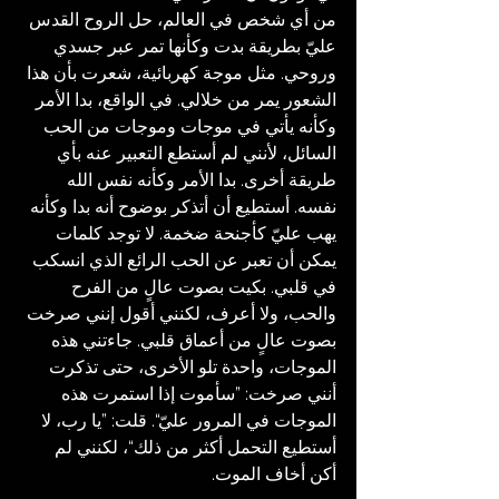
من أي شخص في العالم، حل الروح القدس 
عليّ بطريقة بدت وكأنها تمر عبر جسدي 
وروحي. مثل موجة كهربائية، شعرت بأن هذا 
الشعور يمر من خلالي. في الواقع، بدا الأمر 
وكأنه يأتي في موجات وموجات من الحب 
السائل، لأنني لم أستطع التعبير عنه بأي 
طريقة أخرى. بدا الأمر وكأنه نفس الله 
نفسه. أستطيع أن أتذكر بوضوح أنه بدا وكأنه 
يهب عليّ كأجنحة ضخمة. لا توجد كلمات 
يمكن أن تعبر عن الحب الرائع الذي انسكب 
في قلبي. بكيت بصوت عالٍ من الفرح 
والحب، ولا أعرف، لكنني أقول إنني صرخت 
بصوت عالٍ من أعماق قلبي. جاءتني هذه 
الموجات، واحدة تلو الأخرى، حتى تذكرت 
أنني صرخت: ”سأموت إذا استمرت هذه 
الموجات في المرور عليّ“. قلت: ”يا رب، لا 
أستطيع التحمل أكثر من ذلك“، لكنني لم 
أكن أخاف الموت.