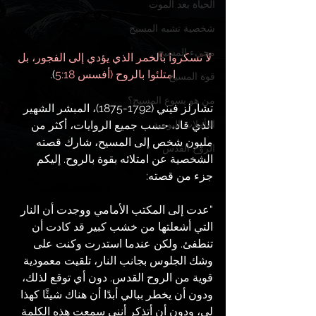
الحياة بعد الموت
شخصية تشبه المسيح
مجيء المسيح
لا تسكروا بالخمر الذي يؤدي إلى الفجور، بل 
امتلئوا بالروح (أفسس 5:18
).
قوة المسيح
من هو يسوع المسيح؟
تشارلز فيني (1792-1875)، المبشر الشهير 
الذي قاد، حسب جميع الروايات، أكثر من 
التأملات اليومية
مليون شخص إلى المسيح، شارك قصته 
الروح القدس
الشخصية عن امتلائه بقوة بالروح. إليكم 
جزء من قصته:
"عدت إلى المكتب الأمامي ووجدت أن النار 
التي أشعلتها من خشب كبير قد كادت أن 
تنطفئ. ولكن عندما استدرت وكنت على 
وشك الجلوس بجانب النار، تلقيت معمودية 
قوية من الروح القدس. دون أي توقع لذلك، 
ودون أن يخطر ببالي أبدًا أن هناك شيئًا كهذا 
لي، ودون أن أتذكر أنني سمعت هذه الكلمة 