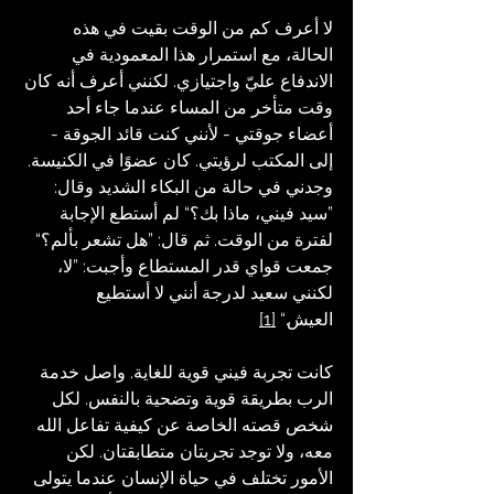
لا أعرف كم من الوقت بقيت في هذه 
الحالة، مع استمرار هذا المعمودية في 
الاندفاع عليّ واجتيازي. لكنني أعرف أنه كان 
وقت متأخر من المساء عندما جاء أحد 
أعضاء جوقتي - لأنني كنت قائد الجوقة - 
إلى المكتب لرؤيتي. كان عضوًا في الكنيسة. 
وجدني في حالة من البكاء الشديد وقال: 
”سيد فيني، ماذا بك؟“ لم أستطع الإجابة 
لفترة من الوقت. ثم قال: ”هل تشعر بألم؟“ 
جمعت قواي قدر المستطاع وأجبت: ”لا، 
لكنني سعيد لدرجة أنني لا أستطيع 
العيش.“ 
[1]
كانت تجربة فيني قوية للغاية. واصل خدمة 
الرب بطريقة قوية وتضحية بالنفس. لكل 
شخص قصته الخاصة عن كيفية تفاعل الله 
معه، ولا توجد تجربتان متطابقتان. لكن 
الأمور تختلف في حياة الإنسان عندما يتولى 