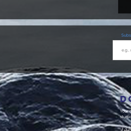
Subsc
D
Your d
studi
لتكرار