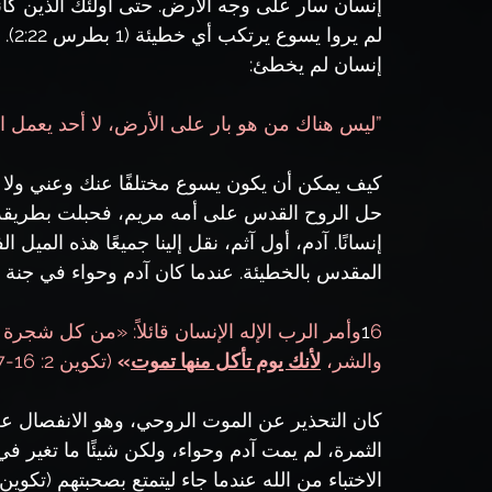
إنسان سار على وجه الأرض. حتى أولئك الذين كانو
لم ي
إنسان لم يخطئ:
”ليس هناك من هو بار على الأرض، لا أحد يعمل ا
كيف يمكن أن يكون يسوع مختلفًا عنك وعني ولا 
إنسانًا. آدم، أول آثم، نقل إلينا جميعًا هذه المي
المقدس بالخطيئة. عندما كان آدم وحواء في جنة 
1
والشر، 
لأنك يوم تأكل منها تموت
»
 (تكوين 2: 16-17).
كان التحذير عن الموت الروحي، وهو الانفصال عن ا
الثمرة، لم يمت آدم وحواء، ولكن شيئًا ما تغير ف
الاختباء من الله عندما جاء ليتمتع بصحبتهم (تكوين 3: 8-10). الخطيئة تخلق حاجزًا بين الله وبيننا