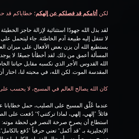
لكن 
أثامكم قد فصلكم عن إلهكم
؛ خطاياكم قد حجبت
لقد بذل الله جهودًا استثنائية لإزالة حاجز الخطيئ
لا تنتقل إليه طبيعة آدم الخاطئة. جاء ليتحمل على
يستطيع الله أن يزن بعض الأفعال على ميزان العد
المسألة أعمق من ذلك. لقد أخطأنا جميعًا. لا 
الله القدوس. الأجر الذي نكسبه مقابل حياتنا الخا
المقدسة الموت. لكن الله، في محبته لنا، اختار أ
كان الله يصالح العالم في المسيح، لا يحسب على الناس خطايا
عندما عُلّق المسيح على الصليب، حمل خطايانا على
قائلاً: ”إلهي، إلهي، لماذا تركتني؟“ دُفعت على ال
استطاع أن يصرخ صرخة النصر في لحظة موته: ”قد أ
الإنجليزية بـ ”قد أُكمل“ تعني حرفياً ”دُفع بالكا
تصبح مسيحياً يعني أن تنال الغفران الكامل لخطا