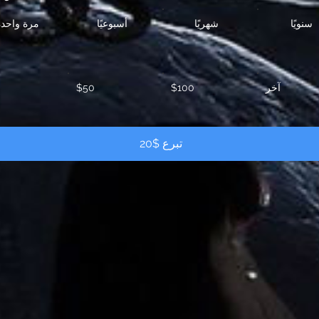
سنويًا
شهريًا
أسبوعيًا
مرة واحدة
آخر
$100
$50
تبرع $20