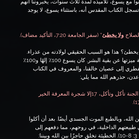
ا مع يسوع، تلاميذه لمدة ثلاث سنوات، يخبروننا أنهم 
روا يسوع يرتكب أي خطيئة (1 بطرس 2:22). تسجل الكتاب المقدس أنه، باستثناء يسوع، لا يوجد 
لصلاح 
ولا يخطئ
“ (سفر الجامعة 7:20، التأكيد مضاف).
يخطئ؟ هذا هو السبب الحقيقي لولادته من عذراء. 
حل الروح القدس على أمه مريم، فحبلت بطريقة ميزتها عن بقية البشر. كان يسوع 100٪ إلهًا و100٪ 
ل الفطري إلى عصيان خالقنا، والمعروف في الكتاب 
عدن، حذرهم الله مما يلي:
6وأمر الرب الإله الإنسان قائلاً: «من كل شجرة الجنة تأكل وتأكل، 17إلا شجرة المعرفة الخير 
لله، وبالطبع الموت الجسدي أيضًا. بعد أن أكلوا 
ي طبيعتهم الداخلية، في روحهم، مما دفعهم إلى 
: