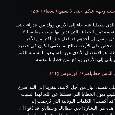
 وجهه عنكم، حتى لا يسمع (إشعياء 59: 2).
ة الذي يفصلنا عنه. جاء إلى الأرض وولد من عذراء، حتى 
 نفسه ثمن الخطيئة التي ندين بها بسبب معاصينا. لا 
ل ويقول إن أحدهم قد فعل خيرًا أكثر من الآخر. 
يوجد شخص على الأرض صالح بما يكفي ليكون في حضرة 
طئة هو الانفصال الأبدي عن الله، وهو ما تسميه الكتب 
ن يأتي إلى الأرض ويدفع ثمن خطايانا بنفسه:
هم (2 كورنثوس 2:19).
 نفسه، البار من أجل الأثمة، ليقربنا إلى الله. صرخ 
صليب ديون الخطايا التي فصلتنا عن الله. لهذا السبب 
ُكملت!“ الكلمات اليونانية التي تُرجمت إلى 
مل“. هذه هي البشارة! دين خطاياك وخطاياي قد دُفع! أن 
ياك، الذي دفع ثمنه المسيح. هل ستسلم حياتك له، 