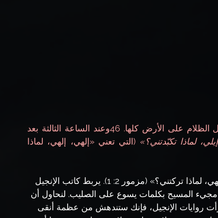
5ومن الظهر حتى الساعة الثالثة بعد الظهر حل الظلام على الأرض كلها. 46وعند الساعة الثالثة بعد 
يلي، لماذا
تكبّدتني؟»
 (التي تعني «إلهي، إلهي، لماذا 
يقتبس متى المزمور النبوي للملك داود: «إلهي، إلهي، لماذا تركتني؟» (مزمور 2: 1). يربط كاتب الإنجيل 
ن مجيء المسيح بكلمات يسوع على الصليب. لنحاول أن 
أت روايات الإنجيل، فإنك ستندهش من عظمة أنقى 