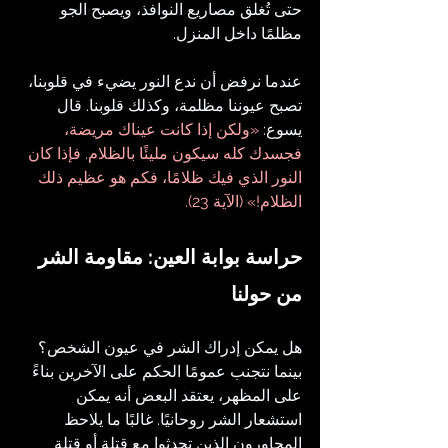
حتى تُغلق مصاريع النوافذ، ويصبح الجو 
مظلمًا داخل المنزل.
عندما نرفض أن ندع النور يضيء في قلوبنا، 
تصبح عيوننا مظلمة، وكذلك قلوبنا. قال 
يسوع: 
«ولكن إذا كانت عيناك مريضة، 
فجسدك كله سيكون مليئًا بالظلام. فإذا كان 
النور الذي فيك ظلامًا، فكم هو عظيم ذلك 
الظلام!» (الآية 23).
حراسة بوابة العين: مقاومة الشر 
من حولنا
هل يمكن إدراك الشر في عيون الشخص؟ 
بينما نتجنب عمومًا الحكم على الآخرين بناءً 
على المظهر، يعتقد البعض أنه يمكن 
استشعار الشر روحانيًا. غالبًا ما يلاحظ 
المحاورون الذين تحدثوا مع قتلة أو قتلة 