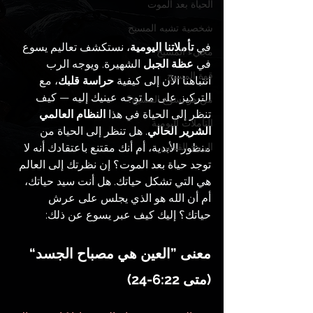
الحياة بعد الموت
شخصية تشبه المسيح
في 
تأملاتنا اليومية
، نستكشف تعاليم يسوع 
مجيء المسيح
في 
عظة الجبل
 الشهيرة. ويوجه الرب 
قوة المسيح
انتباهنا الآن إلى كيفية 
حراسة قلبك
، مع 
التركيز على ما توجه عينيك إليه — كيف 
من هو يسوع المسيح؟
تنظر إلى الحياة في هذا 
النظام العالمي 
التأملات اليومية
الشرير الحالي
. هل تنظر إلى الحياة من 
منظور الأبدية، أم أنك مقتنع باعتقادك أنه لا 
الروح القدس
توجد حياة بعد الموت؟ إن نظرتك إلى العالم 
هي التي تشكل حياتك. هل أنت سيد حياتك، 
أم أن الله هو الذي يجلس على عرش 
حياتك؟ إليك كيف عبر يسوع عن ذلك:
معنى ”العين هي مصباح الجسد“ 
(متى 6:22-24)