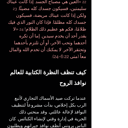
 «العين هي مصباح الجسد. إذا كانت عيناك 
22
سليمتين، فسيكون جسدك كله مضيئًا. 
23
ولكن إذا كانت عيناك مريضة، فسيكون 
جسدك كله مظلمًا. فإذا كان النور الذي فيك 
ظلامًا، فكم هو عظيم ذلك الظلام! 
 «لا 
24
يقدر أحد أن يخدم سيدين. إما أن تكره 
أحدهما وتحب الآخر، أو أن تلتزم بأحدهما 
وتحتقر الآخر. لا يمكنك أن تخدم الله والمال 
معاً (متى 6:22-24).
كيف تنظف النظرة الكتابية للعالم 
نوافذ الروح
عندما تركت صيد الأسماك التجاري لأتبع 
الرب بكل إخلاص، بدأت مشروعاً لتنظيف 
النوافذ لإعالة عائلتي. وقد منحني ذلك 
الحرية في إدارة وقتي لإنشاء الكنائس. كان 
الناس يرونني أنظف نوافذ جيرانهم ويطلبون 