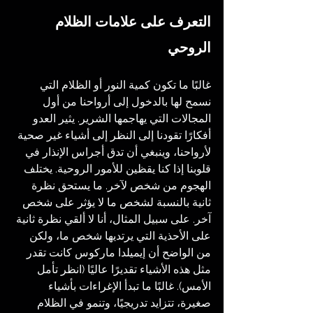
التعرف على علامات الظلام 
الروحي
غالبًا ما تكون كمية النور أو الظلام التي 
نسمح لها بالدخول إلى أرواحنا من أول 
المجالات التي يهاجمها الشرير. يثير العدو 
أفكارًا تقودنا إلى النظر إلى أشياء غير صحية 
لأرواحنا، وينبغي أن تدق أجراس الإنذار في 
قلوبنا إذا كنا يقظين للأمور الروحية. يختلف 
الهجوم من شخص لآخر. ما يستحق نظرة 
ثانية بالنسبة لشخص ما لا يؤثر على شخص 
آخر. على سبيل المثال، أنا لا ألقي نظرة ثانية 
على الأحذية التي يرتديها شخص ما، ولكن 
من الواضح أن إيميلدا ماركوس كانت تقدر 
مثل هذه الأشياء تقديرًا عاليًا (انظر تأمل 
الأمس). غالبًا ما تبدأ الإغراءات بأشياء 
صغيرة، تتزايد تدريجيًا، وتنمو في الظلام 