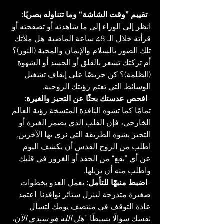
· 
تقييم ”وقت الشاشة“ وما تتناوله بصريًا:
انظر إلى الوراء إلى ما شاهدته أو تصفحته أو 
قرأته خلال الـ 48 ساعة الماضية. هل ملأتك 
تلك الصور بالسلام والإيمان والمحبة (النور)؟ 
أم تركتك تشعر بالقلق أو الحسد أو الشهوة 
(الظلمة)؟ كن حريصًا على إيقاف تشغيل 
الوسائط التي تعتم رؤيتك الروحية.
· 
افحص عدستك بحثًا عن التحيز والغيرة:
تمامًا كما تشوه النافذة المتسخة رؤية العالم 
الخارجي، فإن القلب الذي يضمر الغيرة أو 
التحيز يشوه الطريقة التي نرى بها الآخرين. 
اطلب من الروح القدس أن يكشف اليوم 
عن أي ”بقع“ من الحقد أو الغرور في قلبك 
واطلب منه أن يزيلها.
· 
اضبط منبهًا للتأمل:
 يعمل العدو بخطوات 
صغيرة متدرجة لينزل ستائر نوافذنا. اعتمد 
عادة التوقف في منتصف يومك لتسأل 
نفسك سؤالًا بسيطًا: 
”هل الله هو سيدي الآن، 