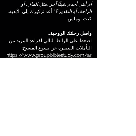
أم أنني أخدم شيئًا آخر (مثل المال، أو 
الراحة، أو التقدير)؟“
 أعد تركيزك إلى الأبدية. 
كيث توماس
واصل رحلتك الروحية...
اضغط على الرابط التالي لقراءة المزيد من 
التأملات القصيرة عن يسوع المسيح:
https://www.groupbiblestudy.com/ar
/devotionals
ماذا يعني أن تكون مسيحيًا؟ ستساعدك الروا
بط الدراسية التالية: 
https://www.groupbiblestudy.com/ar
abic-studies
تعليم يسوع المسيح
تأملات يومية في الكتاب المقدس
التأملات اليومية