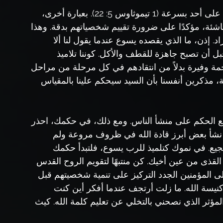
أمر الرسول بولس تلميذه تيموثاوس ألا يضع يديه على أحد بسرعة (1 تيموثاوس 5: 22). بعبارة أخرى، 
لناشئة، مؤكدًا على ضرورة تقييم شخصياتهم بدقة. وهذا 
. إذن، ما الذي يقصده يسوع عندما يقول لنا ألا 
 أن تصبح جاهزة للقطف والأكل. كوننا تلاميذ 
رحمة وفيرة بدلاً من انتقادهم في كل مرحلة من مراحل 
 مذكرين أنفسنا بأن السيد سيحكم علينا بالمقياس 
طيع الحكم على منشأ الناس. ومع ذلك، في حكمك، احذر 
د نشأ بعض أبرز قادة الله في ظروف مروعة ولم 
جيع. في نموك كتلميذ للرب يسوع، فلتبدأ حكمك 
قذى من عين أخيك. كن منتبهًا لتقويم الروح القدس 
 المؤمنين الجدد التركيز على تنمية شخصيتهم قبل 
ي كنيسة الله. ما زلت أرتجف عندما أفكر أين كنت 
ؤثر الذي نصحني بالتخلي عن تعليم كلمة الله. كيث 