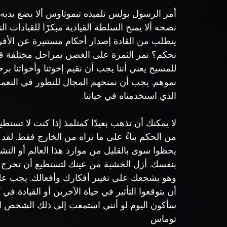
نصحه ألا يمنح السلطة القيادية مبكرًا للقيادات ا
يتطلب من القادة إصدار أحكام مستنيرة عن الأفراد
نحكم؟ تمر الثمرة على الغصن بمراحل مختلفة قبل
للمسيح يعني أننا يجب أن نقيم إخوتنا وأخواتنا ب
نموهم. يجب أن نمنحهم المجال للتطور في النعمة،
الذي استخدمناه في حياتنا.
لا يمكنك أن تذهب بعيدًا كمتلمذ إذا كنت لا تست
من الحكم بناءً على ما تراه من الخارج فقط. لق
يحظوا سوى بالقليل من موارد هذا العالم أو التش
بنفسك. أزل الخشبة من عينك لتستطيع أن تخرج ال
وهو يشجعك على تغيير أفكارك وأفعالك. يجب على
أن يتوقعوا التأثير في حياة الآخرين أو القيادة ف
سأكون اليوم لو أنني استمعت إلى ذلك الشخص الم
توماس