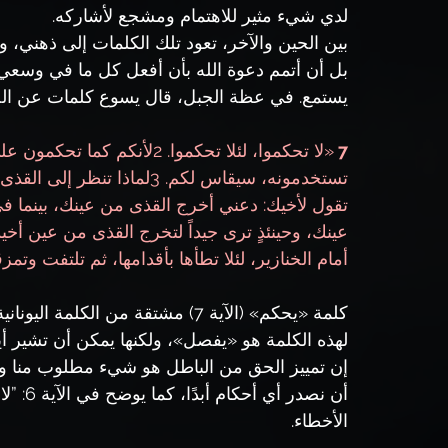
لدي شيء مثير للاهتمام ومشجع لأشاركه. 
بين الحين والآخر، تعود تلك الكلمات إلى ذهني، وتذ
بل أن أتمم دعوة الله بأن أفعل كل ما في وسعي ل
يستمع. في عظة الجبل، قال يسوع كلمات عن الح
7 
«لا تحكموا، لئلا تحكموا. 2لأ
أمام الخنازير، لئلا تطأها بأقدامها، ثم تلتفت وتمزقكم (م
كلمة «يحكم» (الآية 7) مشتقة من الكلمة اليونانية 
لهذه الكلمة هو «يفصل»، ولكنها يمكن أن تشير أي
إن تمييز الحق من الباطل هو شيء مطلوب منا وهو أ
أن نصدر
الأخطاء.