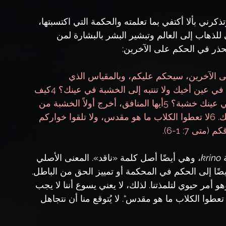
كرني بألا أكتفي بما تعلمته والحكمة التي اكتسبتها، 
لذهاب إلى العالم وتبشير البشر بالبشارة لمن 
ذر في الحكم على الآخرين:
نكم كما تحكمون على الآخرين، سيحكم عليكم، وبالمقياس الذي 
تستخدمونه، سيقاس لكم. 3لماذا تنظر إلى القذى في عين أخيك ولا تنتبه إلى الخشبة في عينك؟ 4كيف 
تقول لأخيك: دعني أخرج القذى من عينك، بينما في عينك خشبة؟ 5أيها المنافق، أخرج أولاً الخشبة من 
عينك، وحينئذٍ ترى جيداً لتخرج القذى من عين أخيك. 6لا تعطوا الكلاب ما هو مقدس، ولا تلقوا خواركم 
تى 7: 1-6).
krino
، وهي أيضًا أصل كلمة «ناقد». المعنى الأصلي 
ضًا إلى الحكم في المحكمة أو تمييز الحق من الباطل. 
مر حيوي لتلمذتنا. لذلك، لا يعني يسوع أننا لا يجب 
 أي أحكام أبدًا، كما يوضح في الآية 6: ”لا تعطوا الكلاب ما هو مقدس“. لا يُتوقع منا أن نتجاهل 