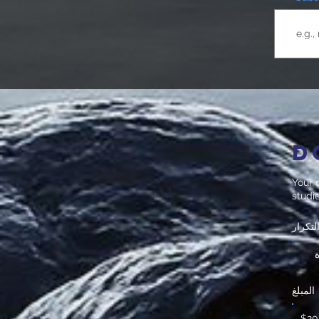
D
Your d
studi
لتكرار
المبلغ
$20