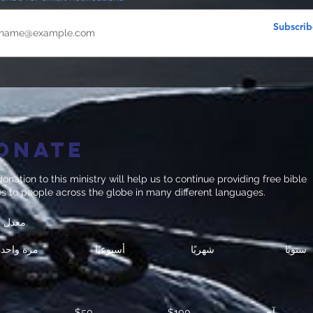
Subscrib
onate
onation to this ministry will help us to continue providing free bible
es to people across the globe in many different languages.
معدل ا
سنويًا
شهريًا
أسبوعيًا
مرة واحدة
آخر
$100
$50